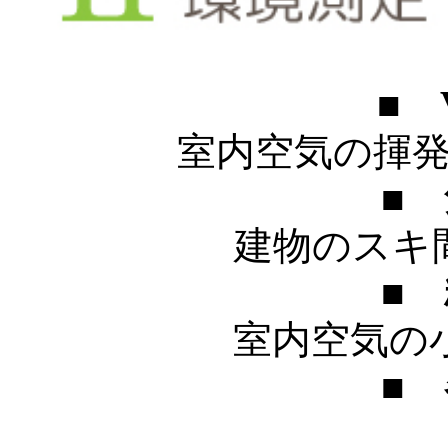
■
室内空気の揮発性
■
建物のスキ間
■
室内空気の小
■