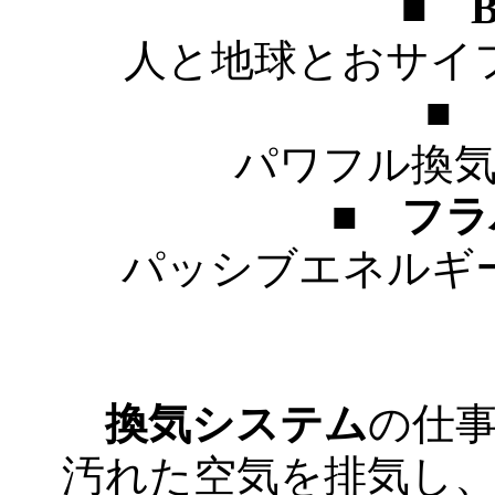
■
B
人と地球とおサイ
■
パワフル換
■
フラ
パッシブエネルギ
換気システム
の仕
汚れた空気を排気し