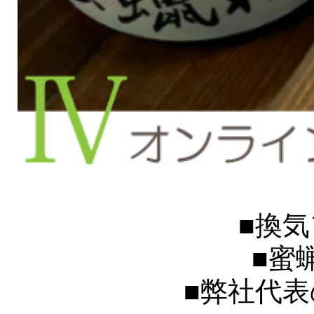
■換
■蜜
■弊社代