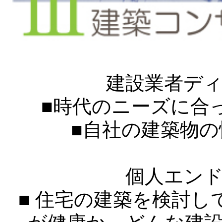
建設業者デ
■時代のニーズに合
■自社の建築物
個人エン
■ 住宅の建築を検討